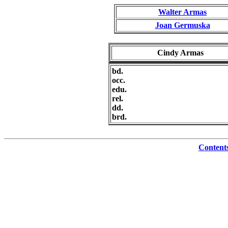
Walter Armas
Joan Germuska
Cindy Armas
bd.
occ.
edu.
rel.
dd.
brd.
Content